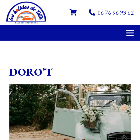
06 76 96 93 62
DORO’T