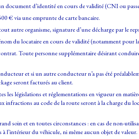
n document d’identité en cours de validité (CNI ou passep
500 € via une emprunte de carte bancaire.
u tout autre organisme, signature d’une décharge par le r
énom du locataire en cours de validité (notamment pour la
ontrat. Toute personne supplémentaire désirant conduire 
nducteur et si un autre conducteur n’a pas été préalablem
ckage seront facturés au client.
les législations et réglementations en vigueur en matière de
infractions au code de la route seront à la charge du loca
and soin et en toutes circonstances : en cas de non-utilisa
es à l’intérieur du véhicule, ni même aucun objet de valeur.