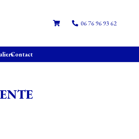
06 76 96 93 62
uliers
Contact
VENTE