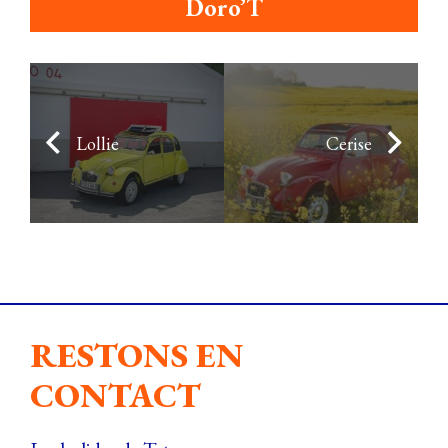
Doro’T
Lollie
Cerise
RESTONS EN
CONTACT